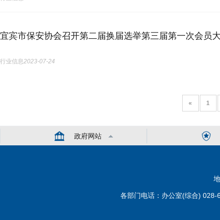
宜宾市保安协会召开第二届换届选举第三届第一次会员大
行业信息
2023-07-24
«
1
政府网站
地
各部门电话：办公室(综合) 028-6110