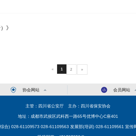
行）》
«
1
2
»
协会网站
会员网站
主管：四川省公安厅 主办：四川省保安协会
地址：成都市武侯区武科西一路65号优博中心C座401
028-61109573 028-61109563 发展部(培训) 028-61109561 宣传网