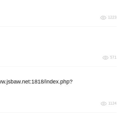
1223
571
net:1818/index.php?
1124