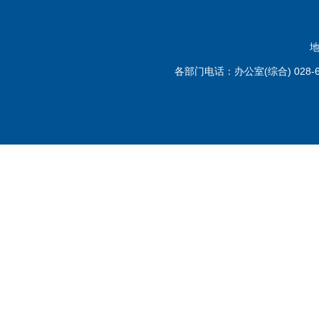
地
各部门电话：办公室(综合) 028-6110