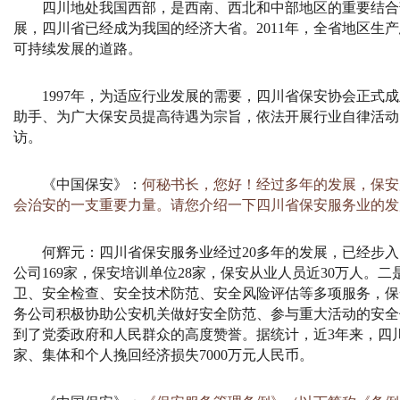
四川地处我国西部，是西南、西北和中部地区的重要结合
展，四川省已经成为我国的经济大省。
2011
年，全省地区生产
可持续发展的道路。
1997
年，为适应行业发展的需要，四川省保安协会正式成
助手、为广大保安员提高待遇为宗旨，依法开展行业自律活动
访。
《中国保安》：
何秘书长，您好！经过多年的发展，保安
会治安的一支重要力量。请您介绍一下四川省保安服务业的发
何辉元：
四川省保安服务业经过
20
多年的发展，已经步入
公司
169
家，保安培训单位
28
家，保安从业人员近
30
万人。二
卫、安全检查、安全技术防范、安全风险评估等多项服务，保
务公司积极协助公安机关做好安全防范、参与重大活动的安全
到了党委政府和人民群众的高度赞誉。据统计，近
3
年来，四
家、集体和个人挽回经济损失
7000
万元人民币。