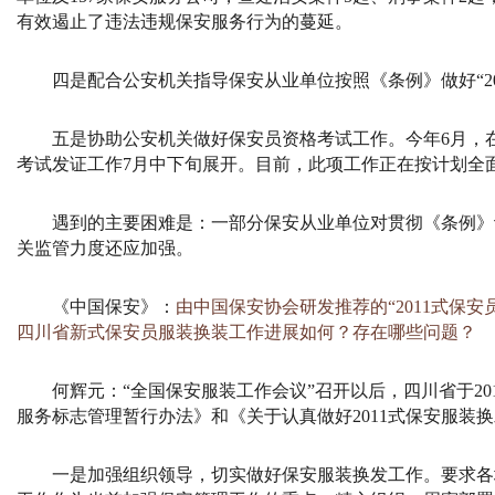
有效遏止了违法违规保安服务行为的蔓延。
四是配合公安机关指导保安从业单位按照《条例》做好“
2
五是协助公安机关做好保安员资格考试工作。今年
6
月，
考试发证工作
7
月中下旬展开。目前，此项工作正在按计划全
遇到的主要困难是：一部分保安从业单位对贯彻《条例》
关监管力度还应加强。
《中国保安》：
由中国保安协会研发推荐的“2011式保安
四川省新式保安员服装换装工作进展如何？存在哪些问题？
何辉元：
“全国保安服装工作会议”召开以后，四川省于
20
服务标志管理暂行办法》和《关于认真做好
2011
式保安服装换
一是加强组织领导，切实做好保安服装换发工作。要求各