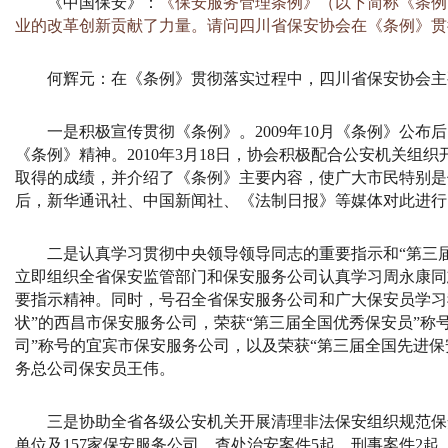
《中国保安》：
《保安服务管理条例》（以下简称《条例
业的改革创新贡献了力量。请问四川省保安协会在《条例》贯
何辉元：
在《条例》贯彻落实过程中，四川省保安协会主
一是积极宣传贯彻《条例》。
2009
年
10
月《条例》公布后
《条例》精神。
2010
年
3
月
18
日，协会积极配合公安机关组织
取得的成绩，并介绍了《条例》主要内容，使广大市民特别是
后，新华通讯社、中国新闻社、《法制日报》等媒体对此进行
二是认真学习贯彻中央领导领导同志的重要指示和“第三
立即组织全省保安监管部门和保安服务公司认真学习周永康同
要指示精神。同时，号召全省保安服务公司和广大保安员学习
状”的西昌市保安服务公司，荣获“第三届全国优秀保安员”称
司”称号的宜宾市保安服务公司，以及荣获“第三届全国先进
务总公司保安员王伟。
三是协助全省各级公安机关开展清理非法保安组织规范保
单位及
157
家保安服务公司，查处治安案件
5
起、刑事案件
2
起