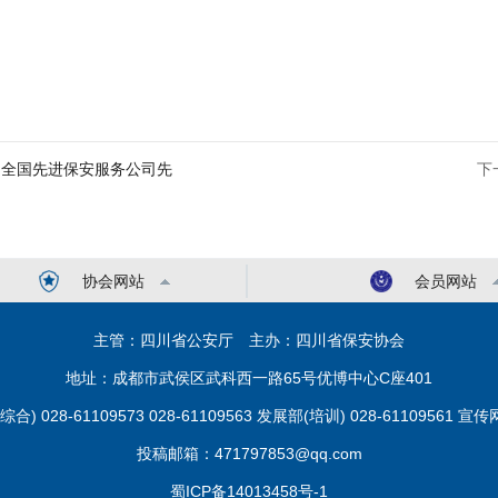
届全国先进保安服务公司先
下
协会网站
会员网站
主管：四川省公安厅 主办：四川省保安协会
地址：成都市武侯区武科西一路65号优博中心C座401
028-61109573 028-61109563 发展部(培训) 028-61109561 宣传网
投稿邮箱：471797853@qq.com
蜀ICP备14013458号-1