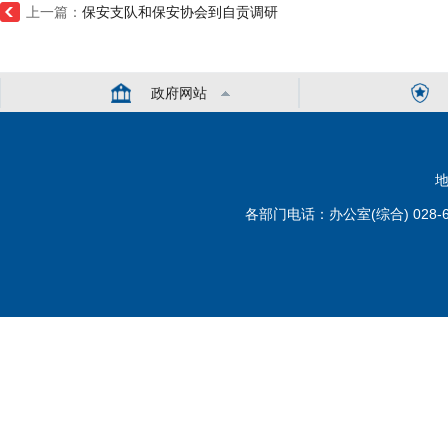
上一篇：
保安支队和保安协会到自贡调研
政府网站
地
各部门电话：办公室(综合) 028-6110